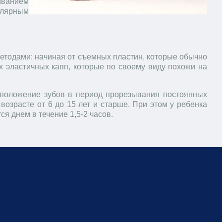
иванием
улярным
етодами: начиная от съемных пластин, которые обычно
ых эластичных капп, которые по своему виду похожи на
 положение зубов в период прорезывания постоянных
 возрасте от 6 до 15 лет и старше. При этом у ребенка
я днем в течение 1,5-2 часов.