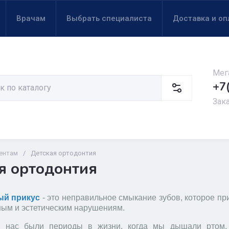
Врачам
Выбрать специалиста
Доставка и оп
Мег
+7
Зак
ентам
/
Детская ортодонтия
я ортодонтия
ый прикус
- это неправильное смыкание зубов, которое пр
ым и эстетическим нарушениям.
з нас были периоды в жизни, когда мы дышали ртом,