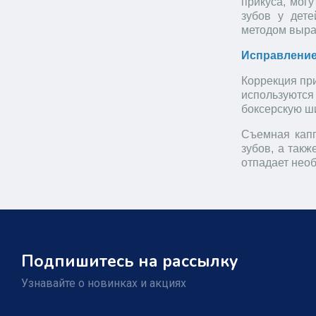
прикуса, мог
зубов у дете
методом выра
Исправление
Коррекция пр
используются
боксерскую ши
Съемная кап
зубов, а такж
отпадает необ
Подпишитесь на рассылку
Узнавайте о новинках и акциях