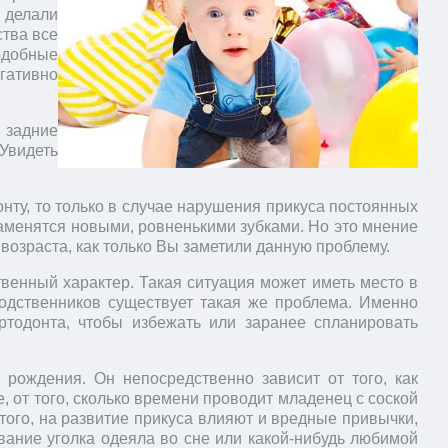
 делали
ства все
подобные
гативно
к задние
 Увидеть
онту, то только в случае нарушения прикуса постоянных
заменятся новыми, ровненькими зубками. Но это мнение
возраста, как только Вы заметили данную проблему.
венный характер. Такая ситуация может иметь место в
 родственников существует такая же проблема. Именно
ортодонта, чтобы избежать или заранее спланировать
 рождения. Он непосредственно зависит от того, как
 от того, сколько времени проводит младенец с соской
е того, на развитие прикуса влияют и вредные привычки,
сывание уголка одеяла во сне или какой-нибудь любимой