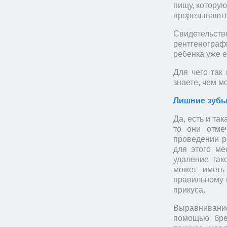
пищу, которую
прорезываютс
Свидетельст
рентгенограф
ребенка уже е
Для чего так
знаете, чем м
Лишние зубы
Да, есть и та
то они отме
проведении р
для этого ме
удаление так
может иметь
правильному 
прикуса.
Выравнивани
помощью брек