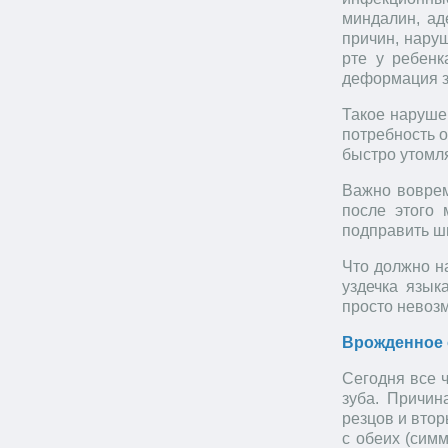
миндалин, ад
причин, нару
рте у ребенк
деформация зу
Такое наруше
потребность о
быстро утомл
Важно воврем
после этого 
подправить ши
Что должно н
уздечка язык
просто невозм
Врожденное 
Сегодня все 
зуба. Причин
резцов и втор
с обеих (сим