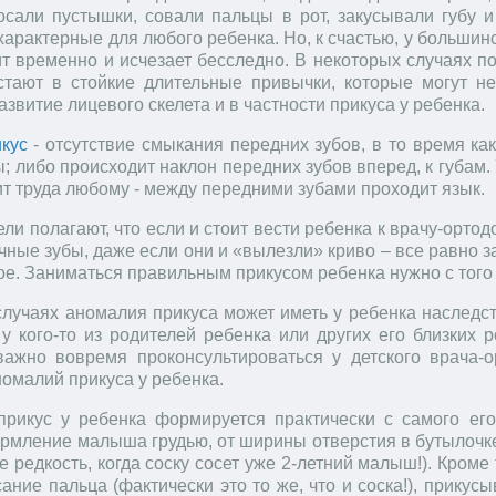
осали пустышки, совали пальцы в рот, закусывали губу и
характерные для любого ребенка. Но, к счастью, у большин
ит временно и исчезает бесследно. В некоторых случаях 
тают в стойкие длительные привычки, которые могут не
азвитие лицевого скелета и в частности прикуса у ребенка.
кус
- отсутствие смыкания передних зубов, в то время ка
; либо происходит наклон передних зубов вперед, к губам.
ит труда любому - между передними зубами проходит язык.
ли полагают, что если и стоит вести ребенка к врачу-ортод
чные зубы, даже если они и «вылезли» криво – все равно 
е. Заниматься правильным прикусом ребенка нужно с того 
случаях аномалия прикуса может иметь у ребенка наследст
а у кого-то из родителей ребенка или других его близких
важно вовремя проконсультироваться у детского врача-
омалий прикуса у ребенка.
рикус у ребенка формируется практически с самого его
рмление малыша грудью, от ширины отверстия в бутылочке,
не редкость, когда соску сосет уже 2-летний малыш!). Кром
ание пальца (фактически это то же, что и соска!), прику