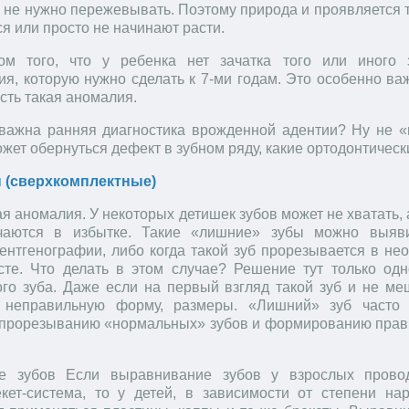
 не нужно пережевывать. Поэтому природа и проявляется т
я или просто не начинают расти.
вом того, что у ребенка нет зачатка того или иного
ия, которую нужно сделать к 7-ми годам. Это особенно ва
сть такая аномалия.
 важна ранняя диагностика врожденной адентии? Ну не «
ожет обернуться дефект в зубном ряду, какие ортодонтиче
 (сверхкомплектные)
кая аномалия. У некоторых детишек зубов может не хватать, а
чаются в избытке. Такие «лишние» зубы можно выяв
ентгенографии, либо когда такой зуб прорезывается в не
сте. Что делать в этом случае? Решение тут только одн
ого зуба. Даже если на первый взгляд такой зуб и не ме
 неправильную форму, размеры. «Лишний» зуб часто
прорезыванию «нормальных» зубов и формированию прав
е зубов Если выравнивание зубов у взрослых прово
ет-система, то у детей, в зависимости от степени на