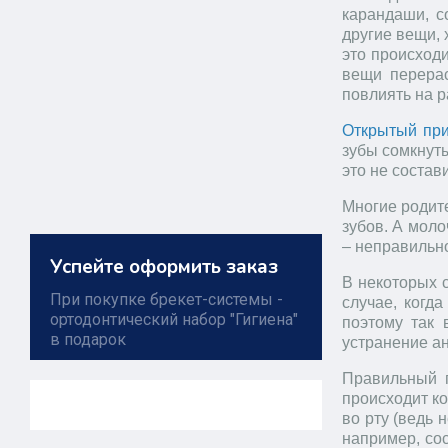
карандаши, с
другие вещи, 
это происход
вещи перерас
повлиять на р
Открытый при
зубы сомкнуты
это не состав
Многие родите
зубов. А моло
– неправильно
Успейте оформить заказ
В некоторых 
При покупке брекет-системы -
случае, когд
ортодонтический набор "Гигиена"
поэтому так 
в подарок
устранение ан
Правильный п
происходит ко
во рту (ведь 
например, сос