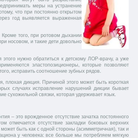
предпринимать меры на устранение
тому, что при постоянно открытом
через год выявляется выраженная
 Кроме того, при ротовом дыхании
при носовом, и такие дети довольно
 этого нужно обратиться к детскому ЛОР-врачу, а уже
применяются эластопозиционеры, которые позволяют
того, исправить соотношение зубных рядов.
, плохая дикция. Причиной этого может быть короткая
оторых случаях исправление нарушений дикции бывает
ие сухожильной связки, которая удерживает язык.
нтия – это врожденное отсутствие зачатка постоянного
том отмечается отсутствие закладки боковых верхних
может быть как с одной стороны (асимметричная), так и
рациона у человека: все больше мы потребляем мягкую