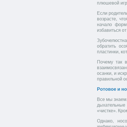
плюшевой игру
Если родители
возрасте, чт
начало форм
избавиться о
Зубочелюстная
обратить ос
пластинки, ко
Почему так 
взаимосвязан
осанки, и ис
правильной о
Ротовое и н
Все мы знаем,
дыхательные п
«чистке». Кро
Однако, нос
инфекционны