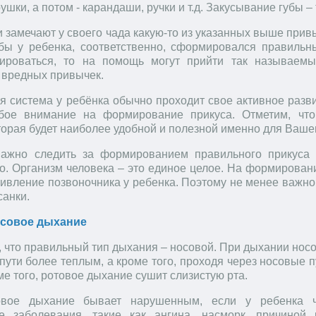
шки, а потом - карандаши, ручки и т.д. Закусывание губы –
 замечают у своего чада какую-то из указанных выше прив
обы у ребенка, соответственно, сформировался правильн
ироваться, то на помощь могут прийти так называемы
т вредных привычек.
 система у ребёнка обычно проходит свое активное развит
обое внимание на формирование прикуса. Отметим, что
торая будет наиболее удобной и полезной именно для Вашег
важно следить за формированием правильного прикуса 
о. Организм человека – это единое целое. На формировани
кривление позвоночника у ребенка. Поэтому не менее важн
санки.
осовое дыхание
 что правильный тип дыхания – носовой. При дыхании носо
ути более теплым, а кроме того, проходя через носовые п
ме того, ротовое дыхание сушит слизистую рта.
овое дыхание бывает нарушенным, если у ребенка ч
е заболевания, такие как ангина, насморк, причиной 