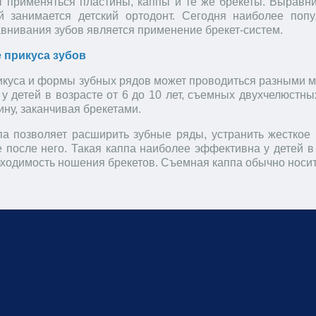
ут применяться пластины, каппы и те же брекеты. Выравн
й занимается детский ортодонт. Сегодня наиболее поп
внивания зубов является применение брекет-систем.
 прикуса зубов
икуса и формы зубных рядов может проводиться разными м
 у детей в возрасте от 6 до 10 лет, съемных двухчелюстн
ну, заканчивая брекетами.
па
позволяет расширить зубные ряды, устранить жесткое
е после него. Такая каппа наиболее эффективна у детей в
ходимость ношения брекетов. Съемная каппа обычно носитс