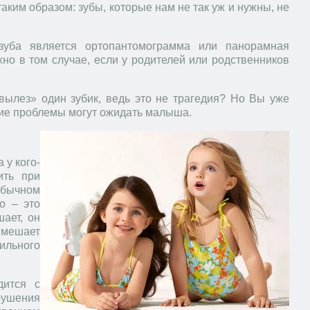
аким образом: зубы, которые нам не так уж и нужны, не
 зуба является ортопантомограмма или панорамная
жно в том случае, если у родителей или родственников
вылез» один зубик, ведь это не трагедия? Но Вы уже
ские проблемы могут ожидать малыша.
 у кого-
ить при
обычном
о – это
шает, он
 мешает
ильного
дится с
рушения